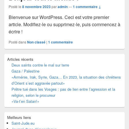
Posté le
8 novembre 2023
par
admin
—
1 commentaire ↓
Bienvenue sur WordPress. Ceci est votre premier
article. Modifiez-le ou supprimez-le, puis commencez à
écrire !
Posté dans
Non classé
|
1
commentaire
Zone
Articles récents
principale
Deux saints contre le mal sur terre
de
Gaza / Palestine
widget
pour
«Arménie, Irak, Syrie, Gaza… En 2023, la situation des chrétiens
la
d’Orient s’est aggravée partout»
barre
Prêtre tué dans les Vosges : pas de lien entre l’agression et la
latérale
religion, selon le procureur
«Va-t’en Satan!»
Meilleurs liens
Saint-Jude.eu