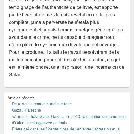
témoignage de l’authenticité de ce livre, est apporté
par le livre lui-même. Jamais révélation ne fut plus
complète; jamais perversité ne s’étala plus
cyniquement et jamais homme, quelque génie qu’il put
avoir dans le crime, ne fut capable d’imaginer tout
d’une pièce le système que développe cet ouvrage.
Pour le produire, il a fallu le travail persévérant de la
malice humaine pendant des siècles, ou bien, ce qui
est la même chose, une inspiration, une incarnation de
Satan.
Zone
Articles récents
principale
Deux saints contre le mal sur terre
de
Gaza / Palestine
widget
pour
«Arménie, Irak, Syrie, Gaza… En 2023, la situation des chrétiens
la
d’Orient s’est aggravée partout»
barre
Prêtre tué dans les Vosges : pas de lien entre l’agression et la
latérale