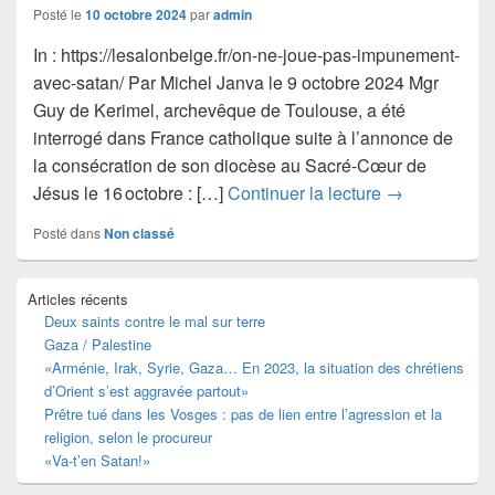
Posté le
10 octobre 2024
par
admin
In : https://lesalonbeige.fr/on-ne-joue-pas-impunement-
avec-satan/ Par Michel Janva le 9 octobre 2024 Mgr
Guy de Kerimel, archevêque de Toulouse, a été
interrogé dans France catholique suite à l’annonce de
la consécration de son diocèse au Sacré-Cœur de
On ne joue p
Jésus le 16 octobre : […]
Continuer la lecture
→
Posté dans
Non classé
Zone
Articles récents
principale
Deux saints contre le mal sur terre
de
Gaza / Palestine
widget
pour
«Arménie, Irak, Syrie, Gaza… En 2023, la situation des chrétiens
la
d’Orient s’est aggravée partout»
barre
Prêtre tué dans les Vosges : pas de lien entre l’agression et la
latérale
religion, selon le procureur
«Va-t’en Satan!»