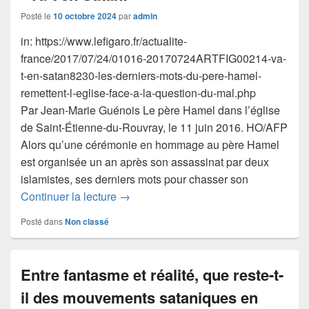
Posté le
10 octobre 2024
par
admin
in: https://www.lefigaro.fr/actualite-
france/2017/07/24/01016-20170724ARTFIG00214-va-
t-en-satan8230-les-derniers-mots-du-pere-hamel-
remettent-l-eglise-face-a-la-question-du-mal.php
Par Jean-Marie Guénois Le père Hamel dans l’église
de Saint-Étienne-du-Rouvray, le 11 juin 2016. HO/AFP
Alors qu’une cérémonie en hommage au père Hamel
est organisée un an après son assassinat par deux
islamistes, ses derniers mots pour chasser son
«Va-t’en Satan!»
Continuer la lecture
→
Posté dans
Non classé
Entre fantasme et réalité, que reste-t-
il des mouvements sataniques en