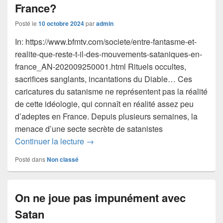
France?
Posté le
10 octobre 2024
par
admin
In: https://www.bfmtv.com/societe/entre-fantasme-et-
realite-que-reste-t-il-des-mouvements-sataniques-en-
france_AN-202009250001.html Rituels occultes,
sacrifices sanglants, incantations du Diable… Ces
caricatures du satanisme ne représentent pas la réalité
de cette idéologie, qui connaît en réalité assez peu
d’adeptes en France. Depuis plusieurs semaines, la
menace d’une secte secrète de satanistes
Entre fantasme et réalité, que reste-t
Continuer la lecture
→
Posté dans
Non classé
On ne joue pas impunément avec
Satan